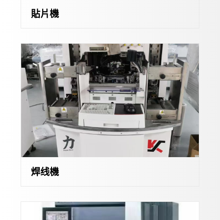
貼片機
焊线機