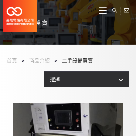
魯式增壓幫浦
安川
三菱
渦輪分子幫浦
三洋
橫河
DENSO
二手設備買賣
DC電源
台達
三菱
安川
FANUC
關於我們
RF電源
歐姆龍
安川
歐姆龍
STAUBLI
商品介紹
渦旋式
富士
台達
松下
PUMP
KUKA
三菱
首頁
商品介紹
二手設備買賣
其他
松下
富士
西門子
接頭
BROOKS
感應器
西門子
最新消息
其他
AB
AB
過濾器
KAWASAKI
位移計
歐姆龍
真空產品
選擇
其他
KEYNECE
流體感測器控制器
EPSON
影像感測器
台達
伺服馬達
聯絡我們
其他
軟管
ABB
顯微鏡
日立
變頻器
硬管
YASKAWA
雷射雕刻
PRO-FACE
PLC 可程式控制器
MITSUBISHI
條碼讀取器
KEYENCE
鐵氟龍產品