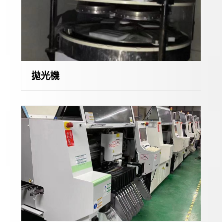
其他
富士
機械手臂 ROBOT
其他
電磁接觸器
視覺化系統
無熔絲開關
人機介面
低壓開關
拋光機
其他產品
二手設備買賣