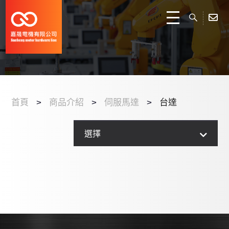
魯式增壓幫浦
安川
三菱
渦輪分子幫浦
三洋
橫河
DENSO
台達
DC電源
台達
關於我們
三菱
安川
FANUC
RF電源
歐姆龍
安川
歐姆龍
STAUBLI
商品介紹
渦旋式
富士
台達
松下
PUMP
KUKA
三菱
首頁
商品介紹
伺服馬達
台達
其他
松下
富士
西門子
接頭
BROOKS
感應器
西門子
最新消息
其他
真空產品
AB
AB
過濾器
KAWASAKI
位移計
歐姆龍
選擇
伺服馬達
其他
KEYNECE
流體感測器控制器
EPSON
影像感測器
台達
聯絡我們
其他
軟管
ABB
顯微鏡
日立
變頻器
硬管
YASKAWA
雷射雕刻
PRO-FACE
PLC 可程式控制器
MITSUBISHI
條碼讀取器
KEYENCE
鐵氟龍產品