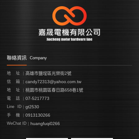
其他
富士
機械手臂 ROBOT
其他
電磁接觸器
視覺化系統
無熔絲開關
人機介面
低壓開關
其他產品
聯絡資訊
Company
二手設備買賣
高雄市鹽埕區光榮街2號
地 址
candy72313@yahoo.com.tw
信 箱
桃園市桃園區春日路658巷1號
地 址
07-5217773
電 話
gt2530
Line ID
0913130266
手 機
huangfuqi0266
WeChat ID